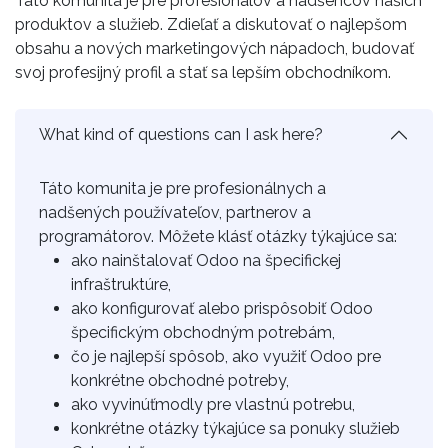
Táto komunita je pre profesionálov a nadšencov našich
produktov a služieb. Zdieľať a diskutovať o najlepšom
obsahu a nových marketingových nápadoch, budovať
svoj profesijný profil a stať sa lepším obchodníkom.
What kind of questions can I ask here?
Táto komunita je pre profesionálnych a
nadšených používateľov, partnerov a
programátorov. Môžete klásť otázky týkajúce sa:
ako nainštalovať Odoo na špecifickej
infraštruktúre,
ako konfigurovať alebo prispôsobiť Odoo
špecifickým obchodným potrebám,
čo je najlepší spôsob, ako využiť Odoo pre
konkrétne obchodné potreby,
ako vyvinúťmodly pre vlastnú potrebu,
konkrétne otázky týkajúce sa ponuky služieb