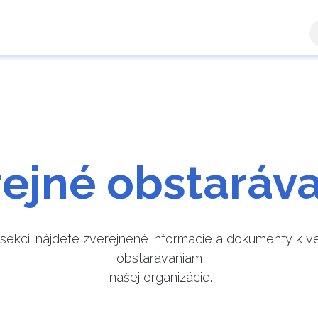
a zóna
Ručiteľ
Výsledky žiadostí
Kontaktujte n
ejné obstaráv
o sekcii nájdete zverejnené informácie a dokumenty k v
obstarávaniam
našej organizácie.